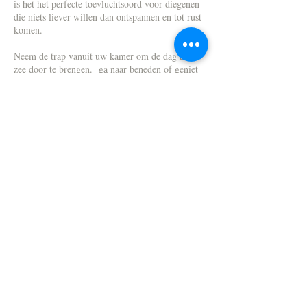
is het het perfecte toevluchtsoord voor diegenen
die niets liever willen dan ontspannen en tot rust
komen.
Neem de trap vanuit uw kamer om de dag aan
zee door te brengen. ga naar beneden of geniet
van een duik in ons koele, diepe en heldere
zwembad en stop voor vers bereide lekkernijen
uit onze mediterrane keuken